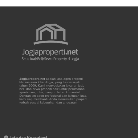
Jogjaproperti.net
adalah jasa agen properti
khusus area lokal Jogja, yang berdiri sejak
tahun 2009. Kami menyediakan layanan jual,
beli, dan sewa properti baik untuk perumahan,
apartemen, ruko, maupun lahan komersial.
Dengan tim agen profesional dan jaringan luas,
kami siap membantu Anda menemukan properti
terbaik sesuai kebutuhan dan anggaran.
Info dan Konsultasi