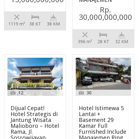
Rp.
30,000,000,000
1119 m²
38 KT
38 KM
396 m²
28 KT
32 KM
12
30
Dijual Cepat!
Hotel Istimewa 5
Hotel Strategis di
Lantai +
Jantung Wisata
Basement 29
Malioboro – Hotel
Kamar Full
Rama, Jl.
Furnished Include
Sosrowijayan
Manajemen Ring