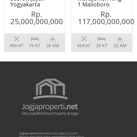
Yogyakarta
1 Malioboro
Rp.
Rp.
25,000,000,000
117,000,000,000
450 m²
19 KT
20 KM
424 m²
29 KT
32 KM
Jogjaproperti.net
adalah jasa agen properti
khusus area lokal Jogja, yang berdiri sejak tahun