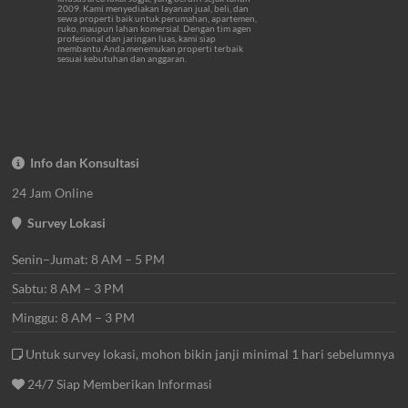
2009. Kami menyediakan layanan jual, beli, dan
sewa properti baik untuk perumahan, apartemen,
ruko, maupun lahan komersial. Dengan tim agen
profesional dan jaringan luas, kami siap
membantu Anda menemukan properti terbaik
sesuai kebutuhan dan anggaran.
Info dan Konsultasi
24 Jam Online
Survey Lokasi
Senin–Jumat: 8 AM – 5 PM
Sabtu: 8 AM – 3 PM
Minggu: 8 AM – 3 PM
Untuk survey lokasi, mohon bikin janji minimal 1 hari sebelumnya
24/7 Siap Memberikan Informasi