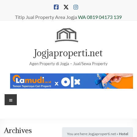
Skip
to
content
Titip Jual Property Area Jogja
WA 0819 04173 139
Jogjaproperti.net
Agen Property di Jogja – Jual/Sewa Property
Menu
Archives
You are here:
Jogjaproperti.net
»
Hotel