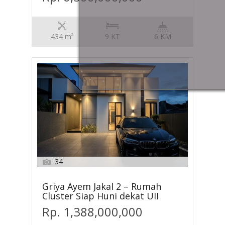
434 m²
9 KT
6 KM
34
Griya Ayem Jakal 2 – Rumah
Cluster Siap Huni dekat UII
Rp. 1,388,000,000