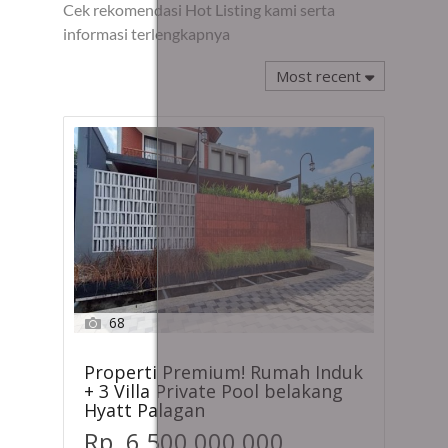
Cek rekomendasi Hot Listing kami serta
informasi terlengkapnya
Most recent
68
Properti Premium! Rumah Induk
+ 3 Villa Private Pool belakang
Hyatt Palagan
Rp. 6,500,000,000