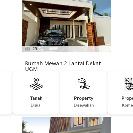
25
Rumah Mewah 2 Lantai Dekat
UGM
Rp. 2,280,000,000
Tanah
Property
Prop
123 m²
4 KT
3 KM
Dijual
Disewakan
Komer