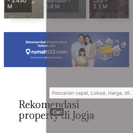
- 3.450
Mansion -
City -
M
8.8 M
2.2 M
Rekomendasi
property di Jogja