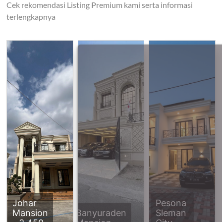
Cek rekomendasi Listing Premium kami serta informasi
terlengkapnya
Johar
Pesona
Mansion
Banyuraden
Sleman