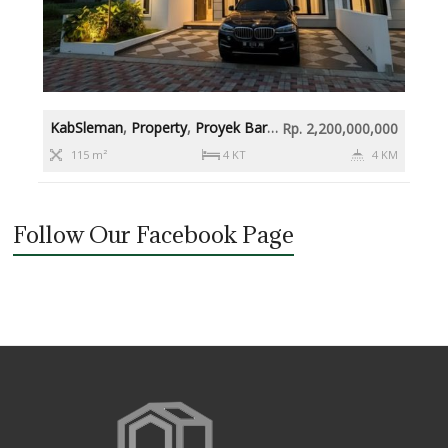
KabSleman
,
Property
,
Proyek Baru
,
Rumah diatas 2M
,
Slema
Rp. 2,200,000,000
115 m²
4 KT
4 KM
Follow Our Facebook Page