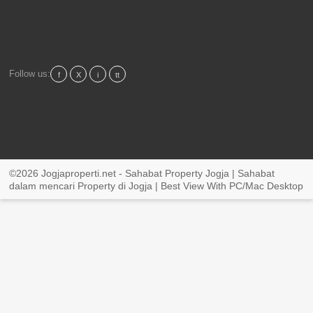
https://www.free-counters.org/
Follow us:
f
X
i
tt
©2026 Jogjaproperti.net - Sahabat Property Jogja | Sahabat
dalam mencari Property di Jogja | Best View With PC/Mac Desktop