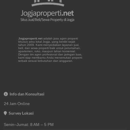
Jogjaproperti.net
adalah jasa agen properti
khusus area lokal Jogja, yang berdiri sejak
tahun 2009. Kami menyediakan layanan jual,
beli, dan sewa properti baik untuk perumahan,
apartemen, ruko, maupun lahan komersial.
Dengan tim agen profesional dan jaringan luas,
kami siap membantu Anda menemukan properti
terbaik sesuai kebutuhan dan anggaran.
Info dan Konsultasi
24 Jam Online
Survey Lokasi
Senin–Jumat: 8 AM – 5 PM