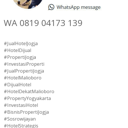
WA 0819 04173 139
#JualHotelJogja
#HotelDijual
#PropertiJogja
#InvestasiProperti
#JualPropertiJogja
#HotelMalioboro
#DijualHotel
#HotelDekatMalioboro
#PropertyYogyakarta
#InvestasiHotel
#BisnisPropertiJogja
#Sosrowijayan
#HotelStrategis