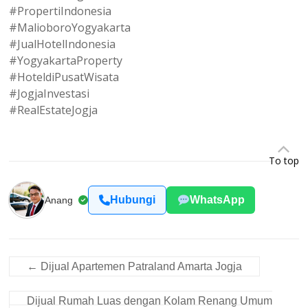
#PropertiIndonesia
#MalioboroYogyakarta
#JualHotelIndonesia
#YogyakartaProperty
#HoteldiPusatWisata
#JogjaInvestasi
#RealEstateJogja
To top
Hubungi
WhatsApp
Anang
←
Dijual Apartemen Patraland Amarta Jogja
Dijual Rumah Luas dengan Kolam Renang Umum