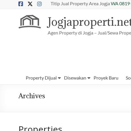
Skip
Titip Jual Property Area Jogja
WA 0819 
to
content
Jogjaproperti.ne
Agen Property di Jogja – Jual/Sewa Prope
Property Dijual
Disewakan
Proyek Baru
So
Archives
Properties