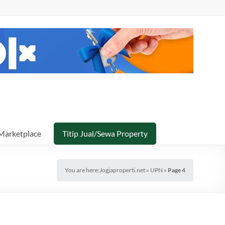
Marketplace
Titip Jual/Sewa Property
You are here:
Jogjaproperti.net
»
UPN
»
Page 4