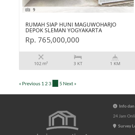
9
RUMAH SIAP HUNI MAGUWOHARJO
DEPOK SLEMAN YOGYAKARTA
Rp. 765,000,000
102 m²
3 KT
1 KM
« Previous
1
2
3
4
5
Next »
Info dan
24 Jam Onl
Survey L