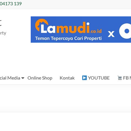
04173 139
t
rty
cial Media
Online Shop
Kontak
YOUTUBE
FB 