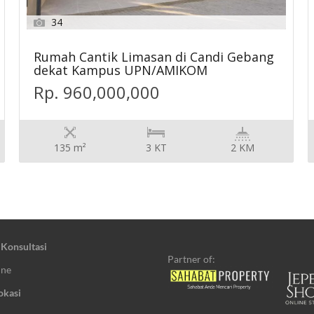
34
Rumah Cantik Limasan di Candi Gebang
dekat Kampus UPN/AMIKOM
Rp. 960,000,000
135 m²
3 KT
2 KM
 Konsultasi
Partner of:
ine
okasi