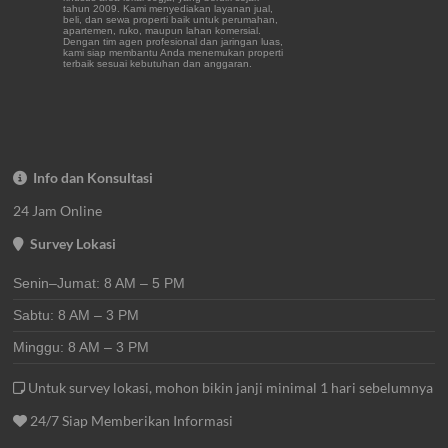
tahun 2009. Kami menyediakan layanan jual,
beli, dan sewa properti baik untuk perumahan,
apartemen, ruko, maupun lahan komersial.
Dengan tim agen profesional dan jaringan luas,
kami siap membantu Anda menemukan properti
terbaik sesuai kebutuhan dan anggaran.
Info dan Konsultasi
24 Jam Online
Survey Lokasi
Senin–Jumat: 8 AM – 5 PM
Sabtu: 8 AM – 3 PM
Minggu: 8 AM – 3 PM
Untuk survey lokasi, mohon bikin janji minimal 1 hari sebelumnya
24/7 Siap Memberikan Informasi