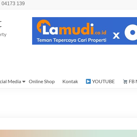
 04173 139
t
rty
cial Media
Online Shop
Kontak
YOUTUBE
FB 