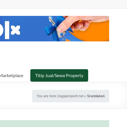
Marketplace
Titip Jual/Sewa Property
You are here:
Jogjaproperti.net
»
Srandakan