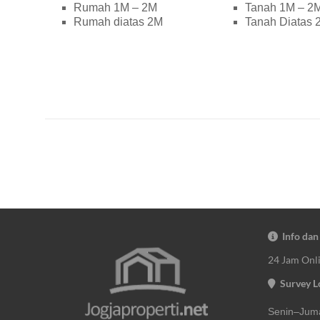
Rumah 1M – 2M
Tanah 1M – 2
Rumah diatas 2M
Tanah Diatas 
Info dan
24 Jam Onl
Survey L
Senin–Juma