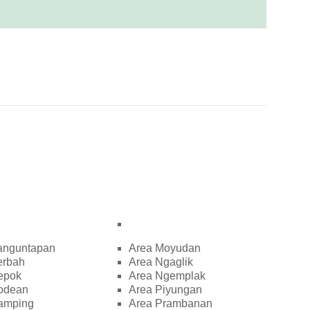
anguntapan
Area Moyudan
erbah
Area Ngaglik
epok
Area Ngemplak
odean
Area Piyungan
amping
Area Prambanan