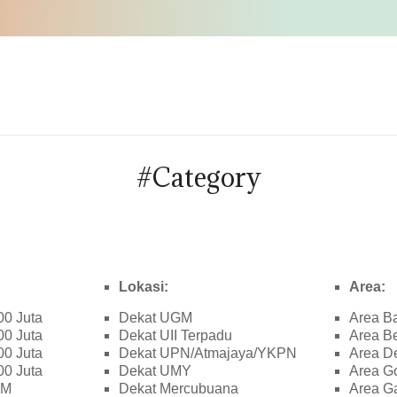
#Category
Lokasi:
Area:
00 Juta
Dekat UGM
Area B
00 Juta
Dekat UII Terpadu
Area B
00 Juta
Dekat UPN/Atmajaya/YKPN
Area D
00 Juta
Dekat UMY
Area G
 M
Dekat Mercubuana
Area G