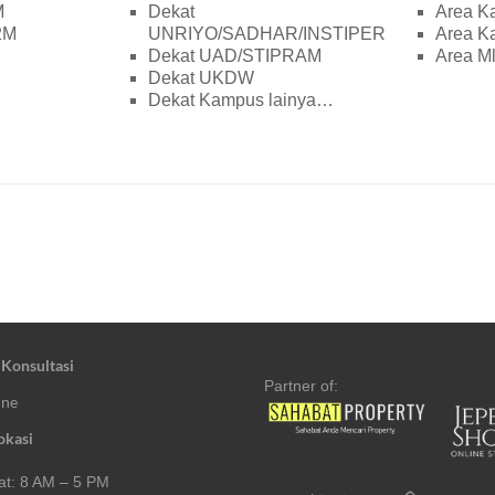
M
Dekat
Area K
2M
UNRIYO/SADHAR/INSTIPER
Area K
Dekat UAD/STIPRAM
Area Ml
Dekat UKDW
Dekat Kampus lainya…
 Konsultasi
Partner of:
ine
okasi
t: 8 AM – 5 PM