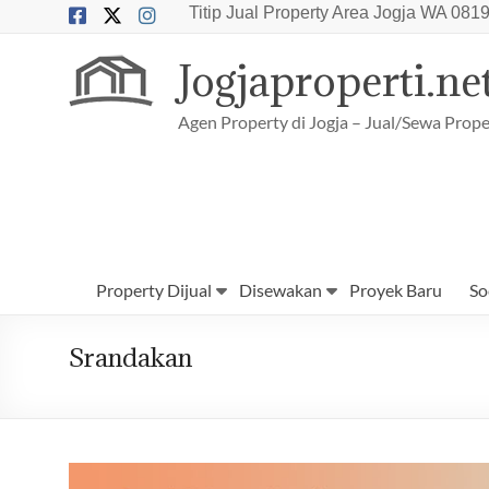
Skip
Titip Jual Property Area Jogja
WA 0819
to
content
Jogjaproperti.ne
Agen Property di Jogja – Jual/Sewa Prope
Property Dijual
Disewakan
Proyek Baru
So
Srandakan