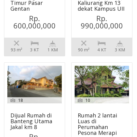
Timur Pasar
Kaliurang Km 13
Gentan
dekat Kampus UII
Rp.
Rp.
600,000,000
990,000,000
93 m²
3 KT
1 KM
90 m²
4 KT
3 KM
18
10
Dijual Rumah di
Rumah 2 lantai
Banteng Utama
Luas di
Jakal km 8
Perumahan
Pesona Merapi
Rp.