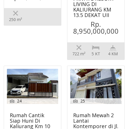
LIVING DI
KALIURANG KM
13.5 DEKAT UII
250 m²
Rp.
8,950,000,000
722 m²
5 KT
4 KM
24
25
Rumah Cantik
Rumah Mewah 2
Siap Huni Di
Lantai
Kaliurang Km 10
Kontemporer di Jl.