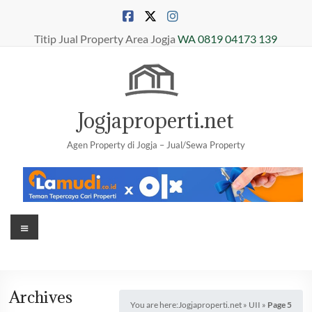
Skip
to
content
Titip Jual Property Area Jogja
WA 0819 04173 139
Jogjaproperti.net
Agen Property di Jogja – Jual/Sewa Property
Menu
Archives
You are here:
Jogjaproperti.net
»
UII
»
Page 5