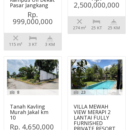
2,500,000,000
Pasar Jangkang
Rp.
999,000,000
274 m²
25 KT
25 KM
115 m²
3 KT
3 KM
8
23
Tanah Kavling
VILLA MEWAH
Murah Jakal km
VIEW MERAPI 2
10
LANTAI FULLY
FURNISHED
Rp. 4,650,000
PRIVATE RESORT