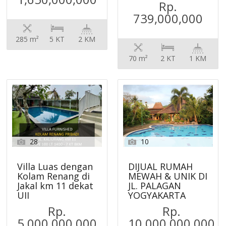
Rp.
739,000,000
285 m²
5 KT
2 KM
70 m²
2 KT
1 KM
28
10
Villa Luas dengan
DIJUAL RUMAH
Kolam Renang di
MEWAH & UNIK DI
Jakal km 11 dekat
JL. PALAGAN
UII
YOGYAKARTA
Rp.
Rp.
5,000,000,000
10,000,000,000