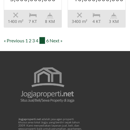
1400 m²
7 KT
8 KM
3400 m²
4 KT
3 KM
« Previous
1
2
3
4
5
6
Next »
Jogjaproperti.net
adalah jasa agen properti
khusus area lokal Jogja, yang berdiri sejak tahun
2009. Kami menyediakan layanan jual, beli, dan
sewa properti baik untuk perumahan, apartemen,