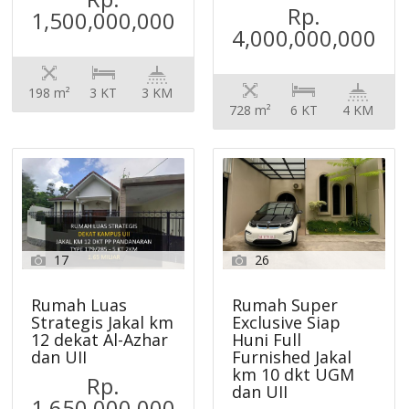
Rp.
1,500,000,000
4,000,000,000
198 m²
3 KT
3 KM
728 m²
6 KT
4 KM
17
26
Rumah Luas
Rumah Super
Strategis Jakal km
Exclusive Siap
12 dekat Al-Azhar
Huni Full
dan UII
Furnished Jakal
km 10 dkt UGM
Rp.
dan UII
1,650,000,000