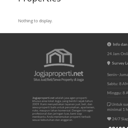
Nothing to display.
Info dan
24 Jam Onl
Survey L
Senin–Juma
Sabtu: 8 A
Minggu: 8 
Jogjaproperti.net
adalah jasa agen properti
khusus area lokal Jogja, yang berdiri sejak tahun
Untuk sur
2009. Kami menyediakan layanan jual, beli, dan
sewa properti baik untuk perumahan, apartemen,
minimal 1 
ruko, maupun lahan komersial. Dengan tim agen
profesional dan jaringan luas, kami siap
membantu Anda menemukan properti terbaik
24/7 Sia
sesuai kebutuhan dan anggaran.