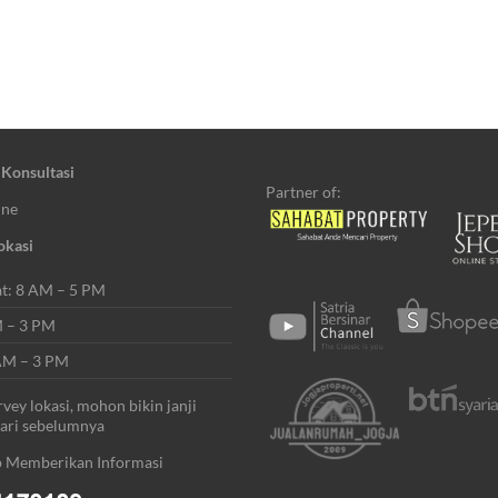
 Konsultasi
Partner of:
ine
okasi
t: 8 AM – 5 PM
M – 3 PM
AM – 3 PM
vey lokasi, mohon bikin janji
hari sebelumnya
p Memberikan Informasi