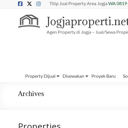
Skip
Titip Jual Property Area Jogja
WA 0819 
to
content
Jogjaproperti.ne
Agen Property di Jogja – Jual/Sewa Prope
Property Dijual
Disewakan
Proyek Baru
So
Archives
Properties