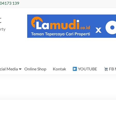
04173 139
t
rty
cial Media
Online Shop
Kontak
YOUTUBE
FB 