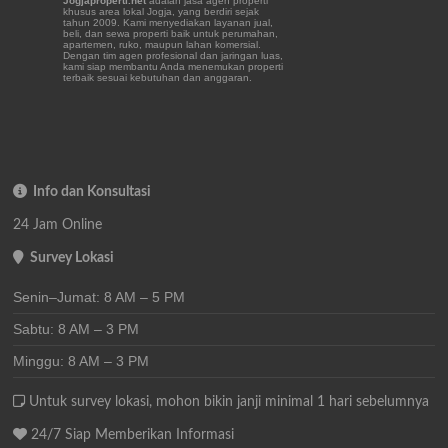
Jogjaproperti.net
adalah jasa agen properti
khusus area lokal Jogja, yang berdiri sejak
tahun 2009. Kami menyediakan layanan jual,
beli, dan sewa properti baik untuk perumahan,
apartemen, ruko, maupun lahan komersial.
Dengan tim agen profesional dan jaringan luas,
kami siap membantu Anda menemukan properti
terbaik sesuai kebutuhan dan anggaran.
Info dan Konsultasi
24 Jam Online
Survey Lokasi
Senin–Jumat: 8 AM – 5 PM
Sabtu: 8 AM – 3 PM
Minggu: 8 AM – 3 PM
Untuk survey lokasi, mohon bikin janji minimal 1 hari sebelumnya
24/7 Siap Memberikan Informasi