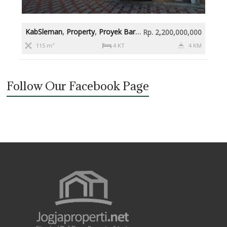
KabSleman
,
Property
,
Proyek Baru
,
Rumah diatas 2M
,
Slema
Rp. 2,200,000,000
115 m²
4 KT
4 KM
Follow Our Facebook Page