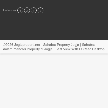
Follow us:
f
X
i
tt
©2026 Jogjaproperti.net - Sahabat Property Jogja | Sahabat
dalam mencari Property di Jogja | Best View With PC/Mac Desktop