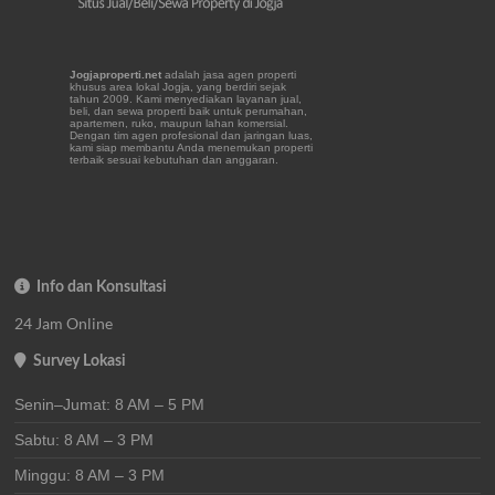
Jogjaproperti.net
adalah jasa agen properti
khusus area lokal Jogja, yang berdiri sejak
tahun 2009. Kami menyediakan layanan jual,
beli, dan sewa properti baik untuk perumahan,
apartemen, ruko, maupun lahan komersial.
Dengan tim agen profesional dan jaringan luas,
kami siap membantu Anda menemukan properti
terbaik sesuai kebutuhan dan anggaran.
Info dan Konsultasi
24 Jam Online
Survey Lokasi
Senin–Jumat: 8 AM – 5 PM
Sabtu: 8 AM – 3 PM
Minggu: 8 AM – 3 PM