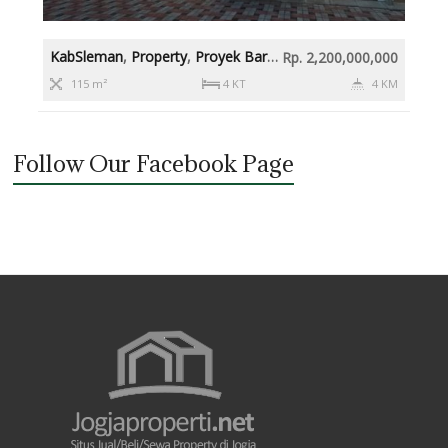
KabSleman
,
Property
,
Proyek Baru
,
Rumah diatas 2M
,
Slema
Rp. 2,200,000,000
115 m²
4 KT
4 KM
Follow Our Facebook Page