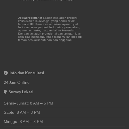
Jogjaproperti.net
adalah jasa agen properti
khusus area lokal Jogja, yang berdiri sejak
tahun 2009. Kami menyediakan layanan jual,
beli, dan sewa properti baik untuk perumahan,
apartemen, ruko, maupun lahan komersial.
Dengan tim agen profesional dan jaringan luas,
kami siap membantu Anda menemukan properti
terbaik sesuai kebutuhan dan anggaran.
Info dan Konsultasi
24 Jam Online
Survey Lokasi
Senin–Jumat: 8 AM – 5 PM
Sabtu: 8 AM – 3 PM
Minggu: 8 AM – 3 PM