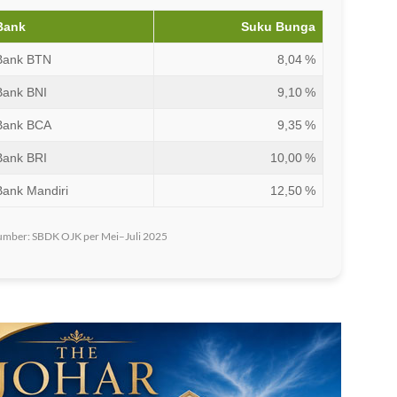
Bank
Suku Bunga
Bank BTN
8,04 %
Bank BNI
9,10 %
Bank BCA
9,35 %
Bank BRI
10,00 %
Bank Mandiri
12,50 %
umber: SBDK OJK per Mei–Juli 2025