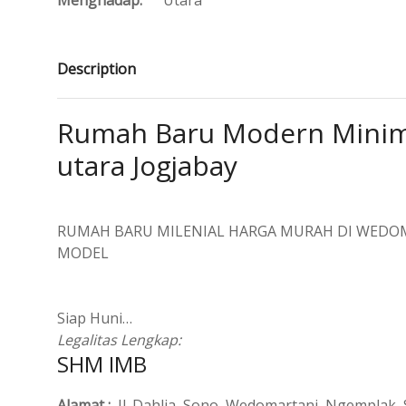
Menghadap:
Utara
Description
Rumah Baru Modern Minima
utara Jogjabay
RUMAH BARU MILENIAL HARGA MURAH DI WEDO
MODEL
Siap Huni…
Legalitas Lengkap:
SHM IMB
Alamat :
Jl. Dahlia, Sono, Wedomartani, Ngemplak,