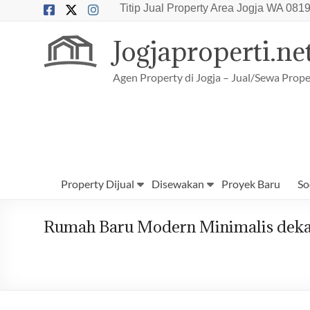
Skip
Titip Jual Property Area Jogja
WA 0819
to
content
Jogjaproperti.ne
Agen Property di Jogja – Jual/Sewa Prope
Property Dijual
Disewakan
Proyek Baru
So
Rumah Baru Modern Minimalis dekat