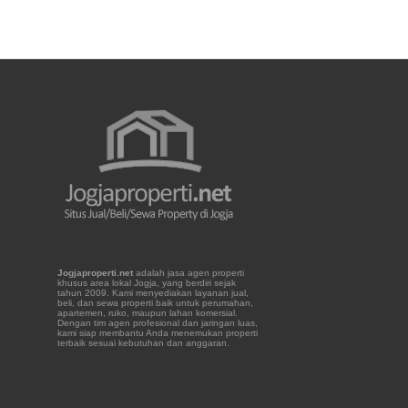
Jogjaproperti.net
adalah jasa agen properti
khusus area lokal Jogja, yang berdiri sejak
tahun 2009. Kami menyediakan layanan jual,
beli, dan sewa properti baik untuk perumahan,
apartemen, ruko, maupun lahan komersial.
Dengan tim agen profesional dan jaringan luas,
kami siap membantu Anda menemukan properti
terbaik sesuai kebutuhan dan anggaran.