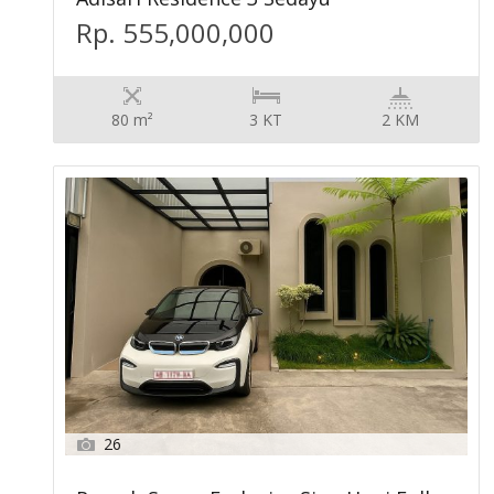
Rp. 555,000,000
80 m²
3 KT
2 KM
26