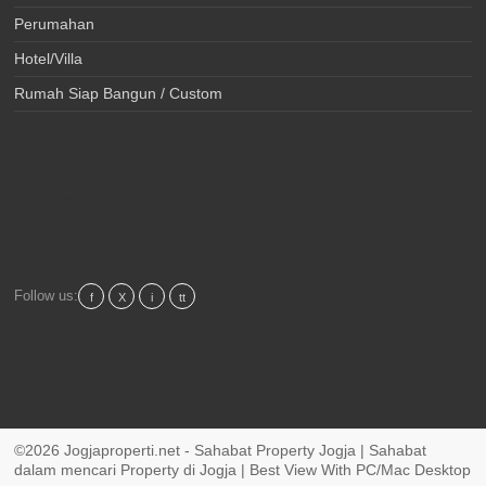
Perumahan
Hotel/Villa
Rumah Siap Bangun / Custom
https://www.free-counters.org/
Follow us:
f
X
i
tt
©2026 Jogjaproperti.net - Sahabat Property Jogja | Sahabat
dalam mencari Property di Jogja | Best View With PC/Mac Desktop