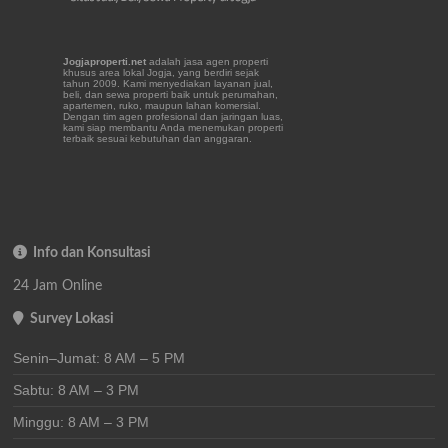
Jogjaproperti.net
adalah jasa agen properti
khusus area lokal Jogja, yang berdiri sejak
tahun 2009. Kami menyediakan layanan jual,
beli, dan sewa properti baik untuk perumahan,
apartemen, ruko, maupun lahan komersial.
Dengan tim agen profesional dan jaringan luas,
kami siap membantu Anda menemukan properti
terbaik sesuai kebutuhan dan anggaran.
Info dan Konsultasi
24 Jam Online
Survey Lokasi
Senin–Jumat: 8 AM – 5 PM
Sabtu: 8 AM – 3 PM
Minggu: 8 AM – 3 PM