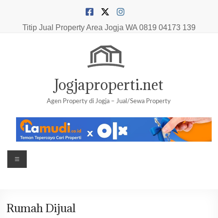
Skip
to
content
Titip Jual Property Area Jogja
WA 0819 04173 139
Jogjaproperti.net
Agen Property di Jogja – Jual/Sewa Property
Menu
Rumah Dijual