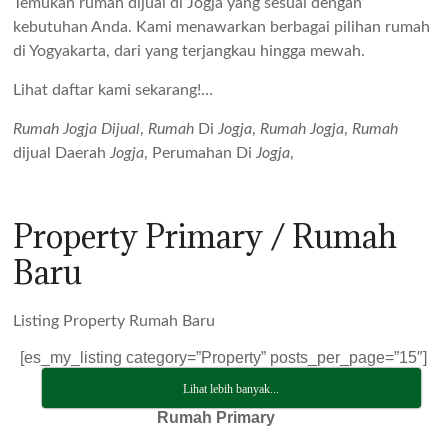
Temukan rumah dijual di Jogja yang sesuai dengan
kebutuhan Anda. Kami menawarkan berbagai pilihan rumah
di Yogyakarta, dari yang terjangkau hingga mewah.
Lihat daftar kami sekarang!…
Rumah
Jogja Dijual
,
Rumah
Di
Jogja
,
Rumah
Jogja
,
Rumah
dijual Daerah
Jogja
, Perumahan Di
Jogja
,
Property Primary / Rumah
Baru
Listing Property Rumah Baru
[es_my_listing category=”Property” posts_per_page=”15″]
Lihat lebih banyak...
Rumah Primary