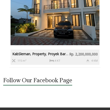
KabSleman
,
Property
,
Proyek Baru
,
Rumah diatas 2M
,
Slema
Rp. 2,200,000,000
115 m²
4 KT
4 KM
Follow Our Facebook Page