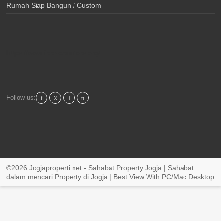
Rumah Siap Bangun / Custom
https://www.free-counters.org/
Follow us:
f
X
i
tt
©2026 Jogjaproperti.net - Sahabat Property Jogja | Sahabat
dalam mencari Property di Jogja | Best View With PC/Mac Desktop