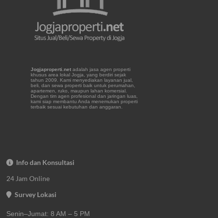
Jogjaproperti.net
adalah jasa agen properti
khusus area lokal Jogja, yang berdiri sejak
tahun 2009. Kami menyediakan layanan jual,
beli, dan sewa properti baik untuk perumahan,
apartemen, ruko, maupun lahan komersial.
Dengan tim agen profesional dan jaringan luas,
kami siap membantu Anda menemukan properti
terbaik sesuai kebutuhan dan anggaran.
Info dan Konsultasi
24 Jam Online
Survey Lokasi
Senin–Jumat: 8 AM – 5 PM