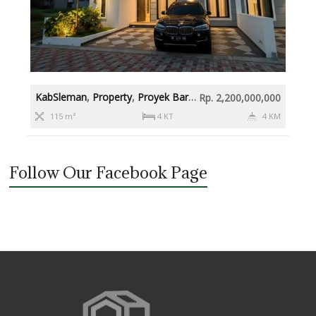
KabSleman
,
Property
,
Proyek Baru
,
Rumah diatas 2M
,
Slema
Rp. 2,200,000,000
115 m²
4 KT
4 KM
Follow Our Facebook Page