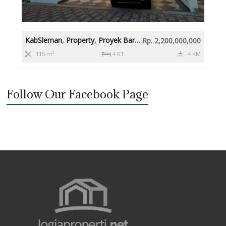
KabSleman
,
Property
,
Proyek Baru
,
Rumah diatas 2M
,
Slema
Rp. 2,200,000,000
115 m²
4 KT
4 KM
Follow Our Facebook Page