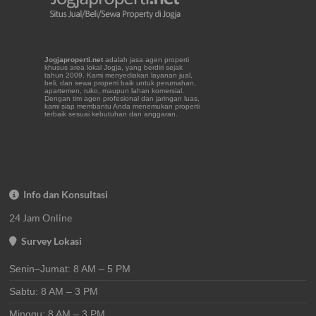
Jogjaproperti.net
adalah jasa agen properti
khusus area lokal Jogja, yang berdiri sejak
tahun 2009. Kami menyediakan layanan jual,
beli, dan sewa properti baik untuk perumahan,
apartemen, ruko, maupun lahan komersial.
Dengan tim agen profesional dan jaringan luas,
kami siap membantu Anda menemukan properti
terbaik sesuai kebutuhan dan anggaran.
Info dan Konsultasi
24 Jam Online
Survey Lokasi
Senin–Jumat: 8 AM – 5 PM
Sabtu: 8 AM – 3 PM
Minggu: 8 AM – 3 PM