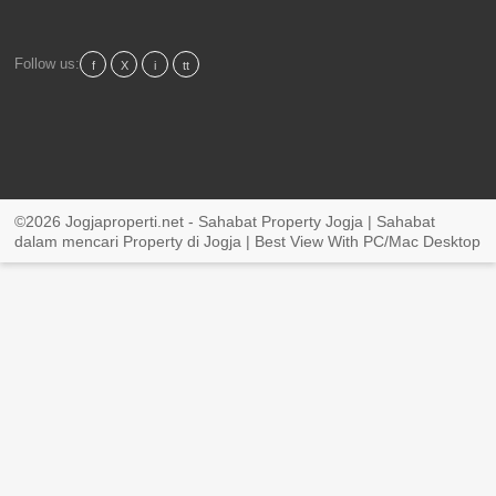
Follow us:
f
X
i
tt
©2026 Jogjaproperti.net - Sahabat Property Jogja | Sahabat
dalam mencari Property di Jogja | Best View With PC/Mac Desktop