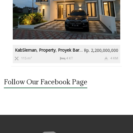
KabSleman
,
Property
,
Proyek Baru
,
Rumah diatas 2M
,
Slema
Rp. 2,200,000,000
115 m²
4 KT
4 KM
Follow Our Facebook Page