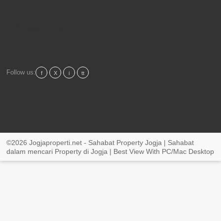
https://www.free-counters.org/
Follow us:
f
X
i
tt
©2026 Jogjaproperti.net - Sahabat Property Jogja | Sahabat
dalam mencari Property di Jogja | Best View With PC/Mac Desktop