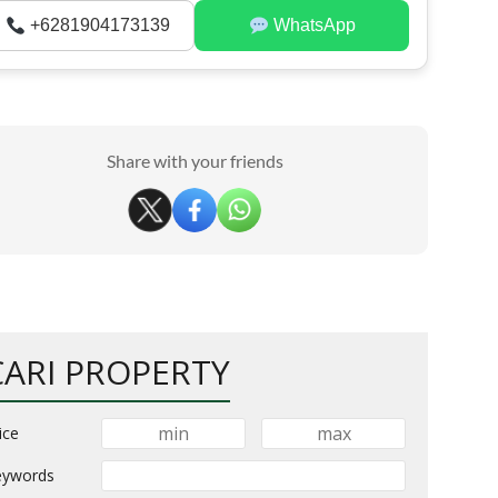
+6281904173139
WhatsApp
Share with your friends
CARI PROPERTY
ice
eywords