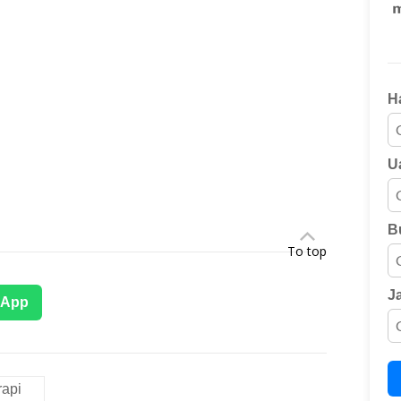
H
U
B
To top
J
sApp
rapi