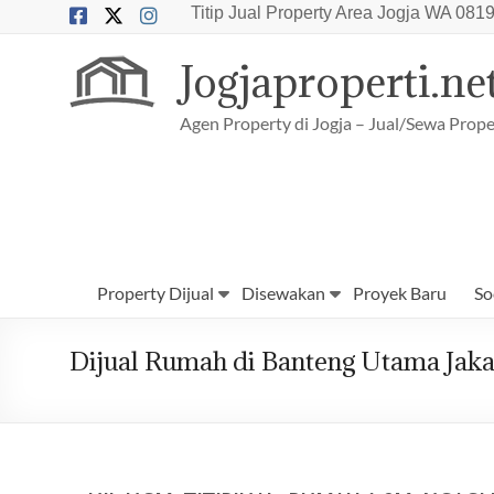
Skip
Titip Jual Property Area Jogja
WA 0819
to
content
Jogjaproperti.ne
Agen Property di Jogja – Jual/Sewa Prope
Property Dijual
Disewakan
Proyek Baru
So
Dijual Rumah di Banteng Utama Jaka