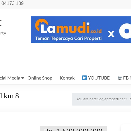
 04173 139
t
rty
cial Media
Online Shop
Kontak
YOUTUBE
FB 
l km 8
You are here:
Jogjaproperti.net
»
R
Rp. 1,500,000,000