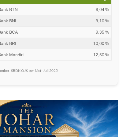
Bank BTN
8,04 %
Bank BNI
9,10 %
Bank BCA
9,35 %
Bank BRI
10,00 %
Bank Mandiri
12,50 %
umber: SBDK OJK per Mei–Juli 2025