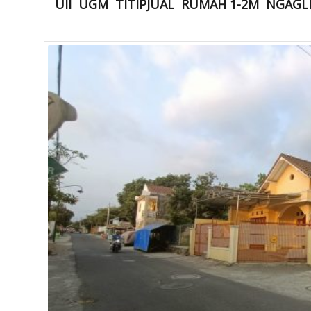
UII
UGM
TITIPJUAL
RUMAH 1-2M
NGAGL