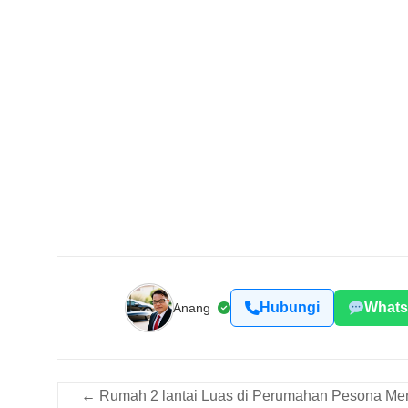
Hubungi
What
Anang
←
Rumah 2 lantai Luas di Perumahan Pesona Me