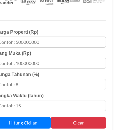
arga Properti (Rp)
ang Muka (Rp)
unga Tahunan (%)
angka Waktu (tahun)
Hitung Cicilan
Clear