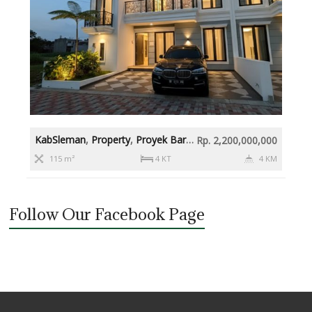
KabSleman
,
Property
,
Proyek Baru
,
Rumah diatas 2M
,
Slema
Rp. 2,200,000,000
115 m²
4 KT
4 KM
Follow Our Facebook Page