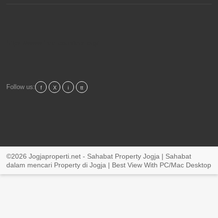
https://www.free-counters.org/
Follow us:
f
X
i
tt
©2026 Jogjaproperti.net - Sahabat Property Jogja | Sahabat
dalam mencari Property di Jogja | Best View With PC/Mac Desktop