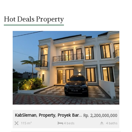
Hot Deals Property
KabSleman
,
Property
,
Proyek Baru
,
Rumah diatas 2M
,
Slema
Rp. 2,200,000,000
115 m²
4 beds
4 baths