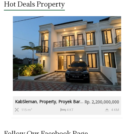
Hot Deals Property
KabSleman
,
Property
,
Proyek Baru
,
Rumah diatas 2M
,
Slema
Rp. 2,200,000,000
115 m²
4 KT
4 KM
Follow Our Facebook Page