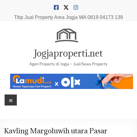
Skip
to
content
Titip Jual Property Area Jogja
WA 0819 04173 139
Jogjaproperti.net
Agen Property di Jogja – Jual/Sewa Property
Menu
Kavling Margoluwih utara Pasar