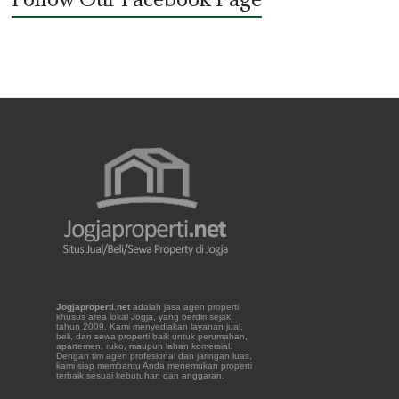
Jogjaproperti.net
adalah jasa agen properti
khusus area lokal Jogja, yang berdiri sejak
tahun 2009. Kami menyediakan layanan jual,
beli, dan sewa properti baik untuk perumahan,
apartemen, ruko, maupun lahan komersial.
Dengan tim agen profesional dan jaringan luas,
kami siap membantu Anda menemukan properti
terbaik sesuai kebutuhan dan anggaran.