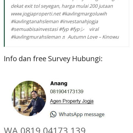
dekat exit tol seyegan, harga mulai 200 jutaan
www.jogjaproperti.net
#kavlingmargoluwih
#kavlingtanahsleman
#investanahjogja
#semuabisainvestasi
#fyp
#fypシ゚viral
#kavlingmurahsleman
♬ Autumn Love – Kinowu
Info dan free Survey Hubungi:
WA 0819 04173 139