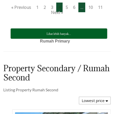
« Previous
1
2
3
4
5
6
…
10
11
Next »
Lihat lebih banyak...
Rumah Primary
Property Secondary / Rumah
Second
Listing Property Rumah Second
Lowest price