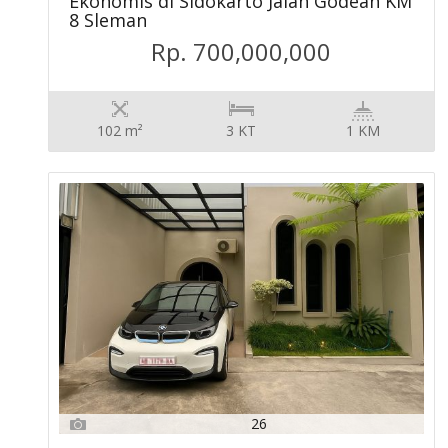
Ekonomis di Sidokarto Jalan Godean KM
8 Sleman
Rp. 700,000,000
102 m²
3 KT
1 KM
26